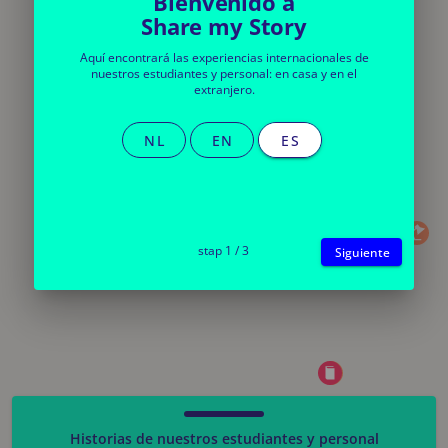
Bienvenido a
Share my Story
Aquí encontrará las experiencias internacionales de
nuestros estudiantes y personal: en casa y en el
extranjero.
NL
EN
ES
stap 1 / 3
Siguiente
Historias de nuestros estudiantes y personal